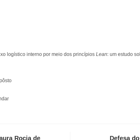
xo logístico interno por meio dos princípios
Lean
: um estudo s
pôsto
ndar
aura Rocia de
Defesa do